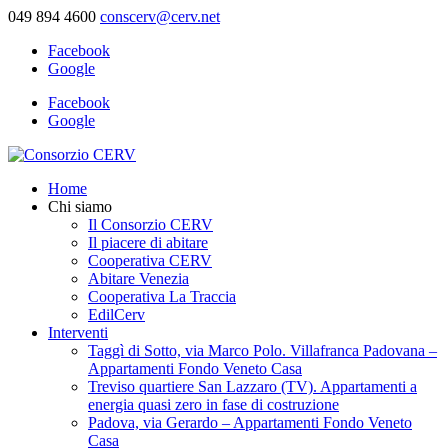
049 894 4600
conscerv@cerv.net
Facebook
Google
Facebook
Google
Home
Chi siamo
Il Consorzio CERV
Il piacere di abitare
Cooperativa CERV
Abitare Venezia
Cooperativa La Traccia
EdilCerv
Interventi
Taggì di Sotto, via Marco Polo. Villafranca Padovana –
Appartamenti Fondo Veneto Casa
Treviso quartiere San Lazzaro (TV). Appartamenti a
energia quasi zero in fase di costruzione
Padova, via Gerardo – Appartamenti Fondo Veneto
Casa