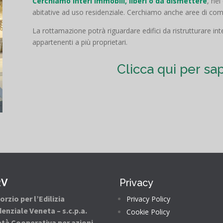
Cerchiamo interi immobili, liberi o da dismettere
, nei
abitative ad uso residenziale. Cerchiamo anche aree di compl
La rottamazione potrà riguardare edifici da ristrutturare in
appartenenti a più proprietari.
Clicca qui per sa
RV
Privacy
rzio per l’Edilizia
Privacy Policy
enziale Veneta – s.c.p.a.
Cookie Policy
età Cooperativa per azioni