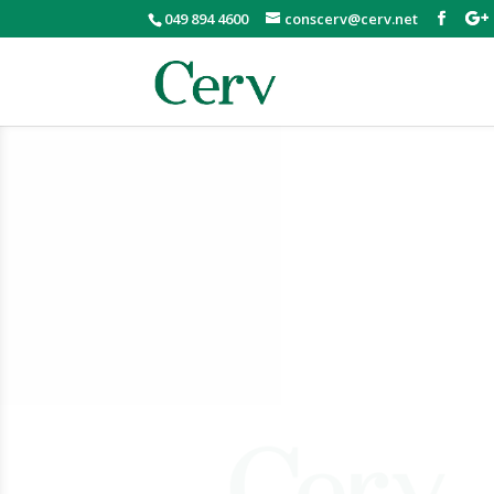
049 894 4600
conscerv@cerv.net