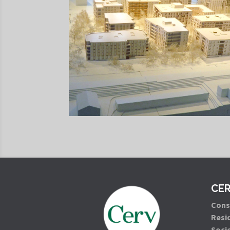
CE
Conso
Resid
Soci