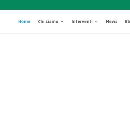
Home
Chi siamo
Interventi
News
Bl
Case st
accogli
amate.