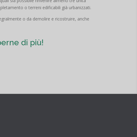
 quali sia possibile rinvenire almeno tre unità
etamento o terreni edificabili già urbanizzati.
tegralmente o da demolire e ricostruire, anche
perne di più!