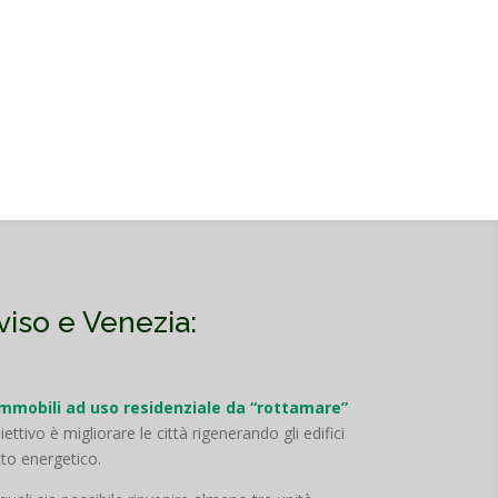
viso e Venezia:
immobili ad uso residenziale da “rottamare”
biettivo è migliorare le città rigenerando gli edifici
tto energetico.