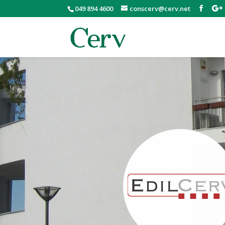
049 894 4600
conscerv@cerv.net