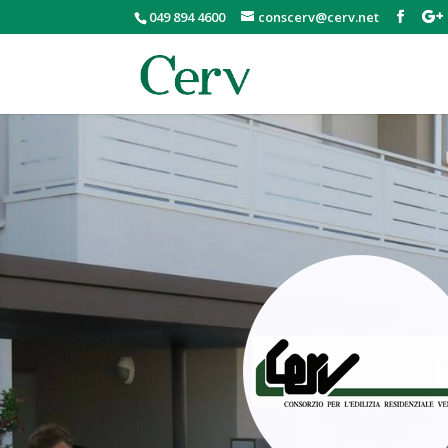
049 894 4600
conscerv@cerv.net